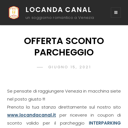
LOCANDA CANAL
un soggiorno romantico a Venezia
OFFERTA SCONTO
PARCHEGGIO
POSTED
GIUGNO 15, 2021
ADMIN
BY
ON
Se pensate di raggiungere Venezia in macchina siete
nel posto giusto !!!
Prenota la tua stanza direttamente sul nostro sito
www.locandacanal.it
per ricevere in coupon di
sconto valido per il parcheggio
INTERPARKING