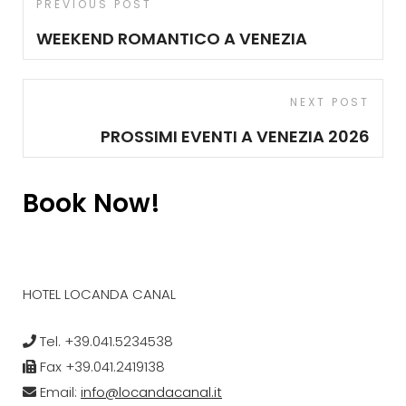
Previous
PREVIOUS POST
articoli
Post
WEEKEND ROMANTICO A VENEZIA
Next
NEXT POST
Post
PROSSIMI EVENTI A VENEZIA 2026
Book Now!
HOTEL LOCANDA CANAL
Tel. +39.041.5234538
Fax +39.041.2419138
Email:
info@locandacanal.it