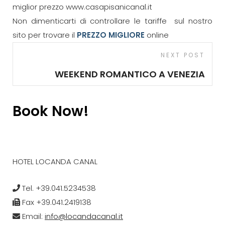
miglior prezzo www.casapisanicanal.it
Non dimenticarti di controllare le tariffe sul nostro
sito per trovare il
PREZZO MIGLIORE
online
Navigazione
Next
NEXT POST
articoli
Post
WEEKEND ROMANTICO A VENEZIA
Book Now!
HOTEL LOCANDA CANAL
Tel. +39.041.5234538
Fax +39.041.2419138
Email:
info@locandacanal.it