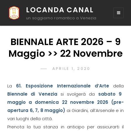
LOCANDA CANAL
un soggiorno romantico a Venezia
BIENNALE ARTE 2026 – 9
Maggio >> 22 Novembre
POSTED
APRILE 1, 2020
ADMIN
BY
ON
La
61. Esposizione Internazionale d’Arte
della
Biennale di Venezia
si svolgerà da
sabato 9
maggio a domenica 22 novembre 2026 (pre-
apertura 6, 7, 8 maggio)
ai Giardini, all’Arsenale e in
vari luoghi della città.
Prenota la tua stanza in anticipo per assicurarti il